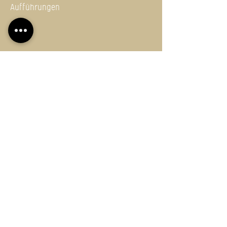
Aufführungen
Wir möchten Kunst machen, die verändert. Dabei arbeiten wir
grenz-, generationen-, gemeinde-, und formübergreifend.