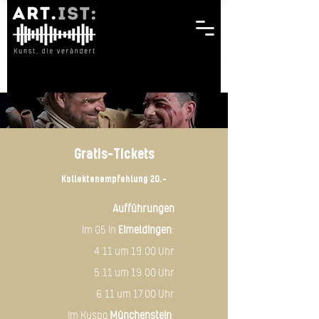
Gratis-Tickets
Kollektenempfehlung 20.-
Aufführungen
Im G5 in
Eimeldingen
:
4.11 um 19.00 Uhr
5.11 um 19.00 Uhr
6.11 um 17.00 Uhr
Im Kuspo
Münchenstein
: